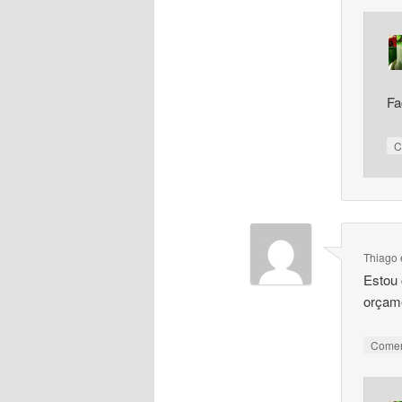
Fa
C
Thiago
Estou 
orçame
Come