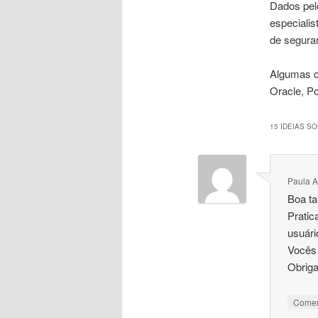
Dados pel
especiali
de seguran
Algumas c
Oracle, P
15 IDEIAS SO
Paula A
Boa ta
Prati
usuári
Vocês 
Obriga
Come