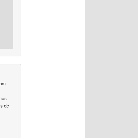
com
 mas
es de