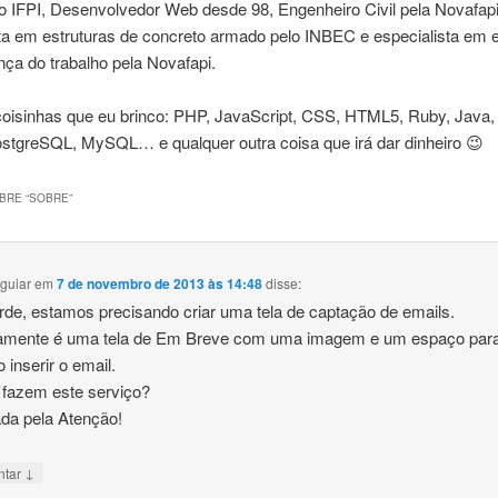
o IFPI, Desenvolvedor Web desde 98, Engenheiro Civil pela Novafapi
sta em estruturas de concreto armado pelo INBEC e especialista em 
ça do trabalho pela Novafapi.
oisinhas que eu brinco: PHP, JavaScript, CSS, HTML5, Ruby, Java, 
ostgreSQL, MySQL… e qualquer outra coisa que irá dar dinheiro 😉
BRE “
SOBRE
”
guiar
em
7 de novembro de 2013 às 14:48
disse:
rde, estamos precisando criar uma tela de captação de emails.
camente é uma tela de Em Breve com uma imagem e um espaço par
o inserir o email.
fazem este serviço?
da pela Atenção!
↓
ntar