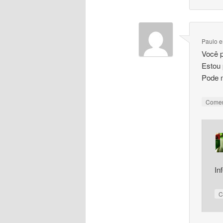
Paulo
Você p
Estou 
Pode 
Come
In
C