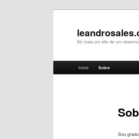
leandrosales.
Só mais um site de um desenv
Menu principal
Início
Sobre
Pular para o conteúdo princi
Pular para o conteúdo secu
Sob
Sou gradu