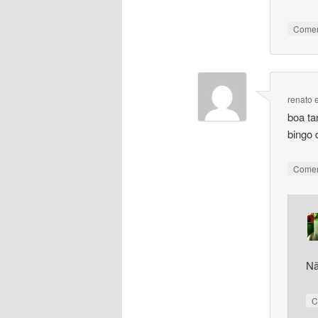
Come
renato
boa ta
bingo 
Come
Nã
C