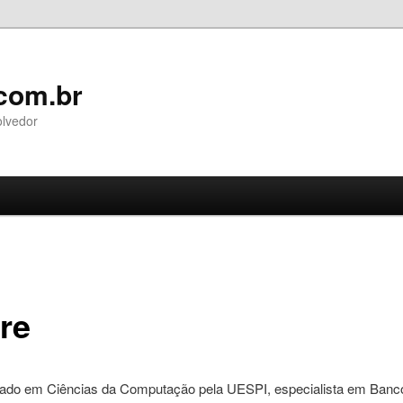
com.br
olvedor
pal
ndário
re
ado em Ciências da Computação pela UESPI, especialista em Banc