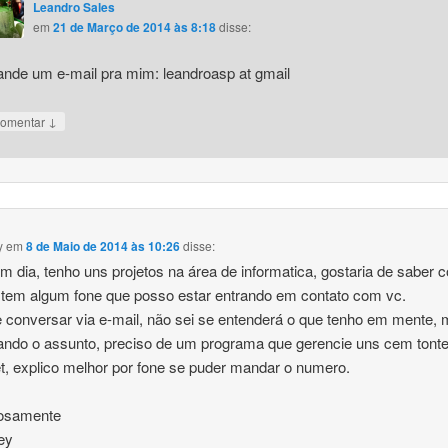
Leandro Sales
em
21 de Março de 2014 às 8:18
disse:
nde um e-mail pra mim: leandroasp at gmail
↓
omentar
y
em
8 de Maio de 2014 às 10:26
disse:
m dia, tenho uns projetos na área de informatica, gostaria de saber 
 tem algum fone que posso estar entrando em contato com vc.
 conversar via e-mail, não sei se entenderá o que tenho em mente,
ando o assunto, preciso de um programa que gerencie uns cem tont
et, explico melhor por fone se puder mandar o numero.
iosamente
ey