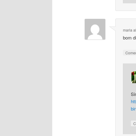
maria a
bom di
Come
Si
ht
bi
C