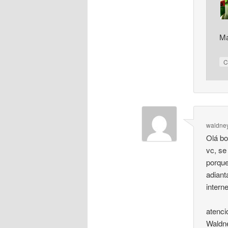
Ma
C
waldne
Olá bo
vc, se
porque
adiant
intern
atenc
Waldn