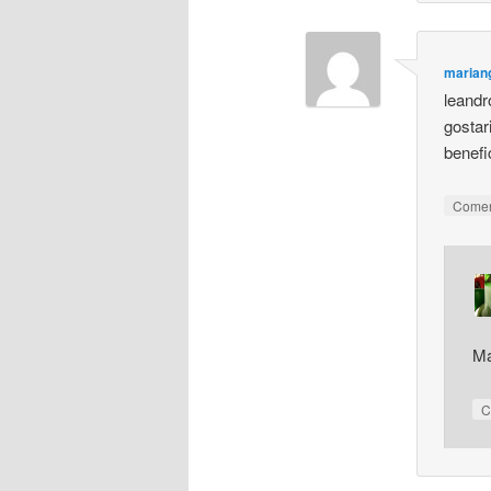
mariang
leandr
gostar
benefi
Come
Ma
C